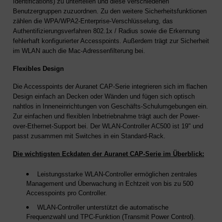
Identifications) zu unterteilen und diese verschiedenen
Benutzergruppen zuzuordnen. Zu den weitere Sicherheitsfunktionen
zählen die WPA/WPA2-Enterprise-Verschlüsselung, das
Authentifizierungsverfahren 802.1x / Radius sowie die Erkennung
fehlerhaft konfigurierter Accesspoints. Außerdem trägt zur Sicherheit
im WLAN auch die Mac-Adressenfilterung bei.
Flexibles Design
Die Accesspoints der Auranet CAP-Serie integrieren sich im flachen
Design einfach an Decken oder Wänden und fügen sich optisch
nahtlos in Inneneinrichtungen von Geschäfts-Schulumgebungen ein.
Zur einfachen und flexiblen Inbetriebnahme trägt auch der Power-
over-Ethernet-Support bei. Der WLAN-Controller AC500 ist 19" und
passt zusammen mit Switches in ein Standard-Rack.
Die wichtigsten Eckdaten der Auranet CAP-Serie im Überblick:
Leistungsstarke WLAN-Controller ermöglichen zentrales
Management und Überwachung in Echtzeit von bis zu 500
Accesspoints pro Controller.
WLAN-Controller unterstützt die automatische
Frequenzwahl und TPC-Funktion (Transmit Power Control).