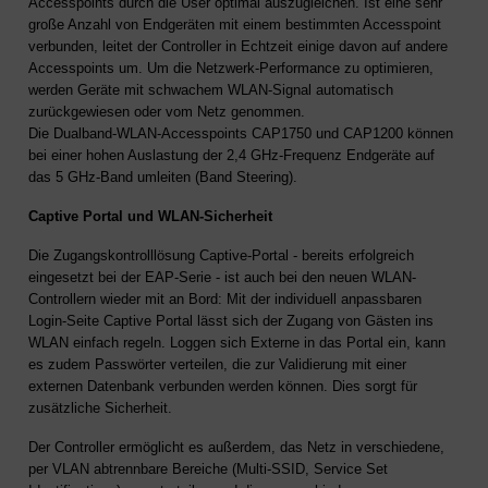
Accesspoints durch die User optimal auszugleichen. Ist eine sehr
große Anzahl von Endgeräten mit einem bestimmten Accesspoint
verbunden, leitet der Controller in Echtzeit einige davon auf andere
Accesspoints um. Um die Netzwerk-Performance zu optimieren,
werden Geräte mit schwachem WLAN-Signal automatisch
zurückgewiesen oder vom Netz genommen.
Die Dualband-WLAN-Accesspoints CAP1750 und CAP1200 können
bei einer hohen Auslastung der 2,4 GHz-Frequenz Endgeräte auf
das 5 GHz-Band umleiten (Band Steering).
Captive Portal und WLAN-Sicherheit
Die Zugangskontrolllösung Captive-Portal - bereits erfolgreich
eingesetzt bei der EAP-Serie - ist auch bei den neuen WLAN-
Controllern wieder mit an Bord: Mit der individuell anpassbaren
Login-Seite Captive Portal lässt sich der Zugang von Gästen ins
WLAN einfach regeln. Loggen sich Externe in das Portal ein, kann
es zudem Passwörter verteilen, die zur Validierung mit einer
externen Datenbank verbunden werden können. Dies sorgt für
zusätzliche Sicherheit.
Der Controller ermöglicht es außerdem, das Netz in verschiedene,
per VLAN abtrennbare Bereiche (Multi-SSID, Service Set